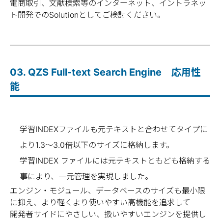
電商取引、文献検索等のインターネット、イントラネッ
装
ト開発でのSolutionとしてご検討ください。
例えば、「老人」を検索語として指定した
場合、「老人」に加え「old men」、「old
people」、「old women」、「the
aged」、「the old」、「シルバー」、「高
03. QZS Full-text Search Engine 応用性
年」、「高齢者」、「年寄り」、「老
年」、「老齢」でも検索をおこないます。
能
一般語を収録したQZSシソーラスにはユー
ザが任意な単語を登録する機能や不要な単
語をオフにするといった機能も提供します。
学習INDEXファイルも元テキストと合わせてタイプに
ユーザー辞書として目的別に複数の辞書を
設定する事もできます。
より1.3～3.0倍以下のサイズに格納します。
また、保守契約により、常に最新の辞書コ
学習INDEX ファイルには元テキストともども格納する
ンテンツが提供されます。
事により、一元管理を実現しました。
エンジン・モジュール、データベースのサイズも最小限
日本語あいまい検索を実装
に抑え、より軽くより使いやすい高機能を追求して
開発者サイドにやさしい、扱いやすいエンジンを提供し
例えば、「ネットワークコンピューター」