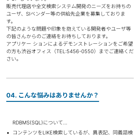
に一覧表示するといったＵＩを構築できま
販売代理店や全文検索システム開発のニーズをお持ちの
す。
ユーザ、SIベンダー等の供給先企業を募集しておりま
す。
下記のような問題や印象を抱えている開発者やユーザ等
検索結果の重複を除いた取り出し
の皆さんからのご連絡をお待ちしております。
検索結果から任意のフィールドで重複を除
アプリケー ションによるデモンストレーションをご希望
いた結果や重複したカウントを取り出す事
の方も渋谷オフィス（TEL:5456-0550）までご連絡くだ
ができます。
さい。
例えば、文書を検索してヒットした属性だ
けの一覧表示やカウント表示をするといっ
たＵＩを構築できます。
04. こんな悩みはありませんか？
キーワード抽出等は一切不要、１文字単位か
ら検索できます
RDBMS(SQL)について…
すべての文字種で検索もれは一切ありません
コンテンツをLIKE検索しているが、異表記、同義語検