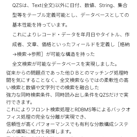
QZSは、Text(全文)以外に日付、数値、String、集合
型等をテーブル定義可能とし、データベースとしての
インデックス・ファイル（DB）サイズは最小
レベル
基本性能を持っています。
これによりレコード・データを年月日やタイトル、作
同データで約1.3～2.0倍。これは独自の圧縮
インデックス手法の効果です。（当社比で通
成者、文章、価格といったフィールドを定義し［格納
常のn-gramインデックス手法では4倍+1倍
→検索→参照］が可能な構造を持った
(元テキスト)以上）
全文検索が可能なデータベースを実現しました。
従来からの問題点であった他ＤＢとのマッチング処理時
インデックス・ファイル（DB）には、元のデ
間を気にすることなく、全文検索ならではの柔軟性の高
ータも格納
い検索と数値や文字列での検索を融合した
強力な同時検索条件、同時読み出し条件をQZSだけで実
このため登録元のテキストを別途ファイル
行できます。
として管理する必要はありません。いつで
これによりフロント検索処理とRDBMS等によるバックオ
もデータベースから取り出せます。
フィス処理の完全な分離が実現でき、
信頼性が高くパフォーマンスでも有利な分散構成システ
ムの構築に威力を発揮します。
同義語・類義語辞書「QZSシソーラス」を実