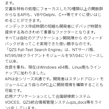
ます。
を指定した場合でも「ネットワーク・コン
文書系特有の処理にフォーカスした70種類以上の関数群
ピュータ」が検索ヒットします。
からなるAPIも、VBやDelphi、C++等ですぐに使いはじ
めることができます。
インデックス作成時間の短縮も開発者にデバッグ時間を
ヒット個所の詳細情報取得
提供する為のきわめて重要なファクターとなります。
同義語辞書、あいまい条件に完全対応し
すべては自社のアプリケーション開発陣から のフィード
た、ヒット個所のオフセット、レングスが
バックがあってこそ実現できた使い勝手なのです。
取得できます。
「QZS Full-Text Search Engine」は、NTサーバ版、
これによりヒット個所のハイライト表示や
NT/95/98クライアントモジュールを’97/04にリリースし
最初のヒット個所の前後１０文字を表示と
て以来、
いった画面を実現します。
改良を重ね、現在はWindows x64版、Linux版もライン
ナップに加わりました。
APIは全シリーズ共通です。開発者はスタンドアロン・モ
検索結果のソート
ジュールにより自らのPC上に開発環境を構築することも
可能です。
検索結果から必要なフィールドだけを任意
応用アプリケーションとして会議録検索システム
のソート条件で取り出す事ができます。
VOICES、QZS統合情報管理システムqzs_docs等をライ
例えば、文書を検索して日付の新しい物順
ンUP しています。