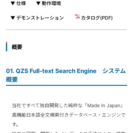
▼ 仕様
▼ 動作環境
ムや業務に特化した開発が、QZSだけで実
現できます。
▼ デモンストレーション
カタログ(PDF)
豊富な検索方式をAPIで提供
データベース・フィールドの完全一致、前
概要
方一致、中間一致、Number型（数値、日
付）の範囲等の検索が可能です。
それぞれ検索結果は、AND、OR、NOT、
01. QZS Full-text Search Engine システム
XORでの演算によりマージや絞り込みがで
概要
きます。
全文データもインデックス作成が超高速！
当社ですべて独自開発した純粋な「Made In Japan」
60,000件(文書平均1.5KB+管理フィールド
高機能日本語全文検索付きデータベース・エンジンで
12個 _ 60,000レコード)を検索動作や自動採
す。
番動作を伴いながら約20分でインデックス