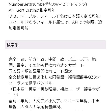
NumberSet(Number型の集合ビットマップ)
※1 Sort,Distinct指定可能
ＤＢ、テーブル、フィールド名は日本語で定義可能
フィールド名やフィールド属性は、APIでの参照、追
加定義可能
検索系
完全一致、前方一致、中間一致、以上、以下、範
囲、否定、その他各種検索方式をサポート
同義語・類義語展開検索モード設定
全文検索用に最適化した同義語・類義語辞書QZSシ
ソーラスを標準バンドル
（日本語／英語／英数略語、複数ユーザー辞書サポ
ート）
全角／半角、大文字／小文字、スペース無視、中黒
無視、カタカナ語尾長音無視、