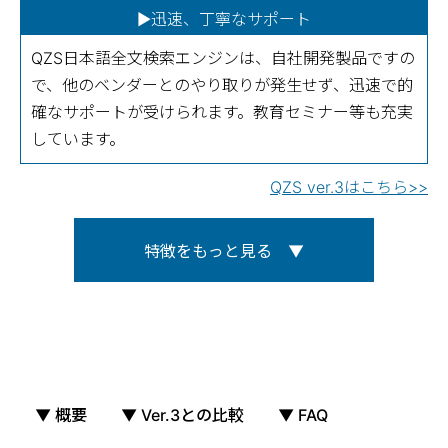
▶迅速、丁寧なサポート
QZS日本語全文検索エンジンは、自社開発製品ですの
で、他のベンダーとのやり取りが発生せず、迅速で的
確なサポートが受けられます。教育セミナー等も充実
しています。
QZS ver.3はこちら>>
特徴をもっと見る ▼
自由に構造定義が可能なデータベース
DBS、テーブル、フィールドという単位で、
登録レコードに対して自由に管理フィール
▼ 概要
▼ Ver.3との比較
▼ FAQ
ドの追加ができます。
複雑な構造を持つ本格的な文書管理システ