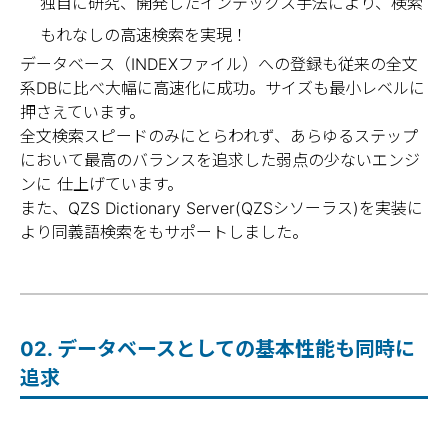
作成可能。(P6-200MHz_1 Memory 128MB
独自に研究、開発したインデックス手法により、検索
Windows Server)
もれなしの高速検索を実現！
データベース（INDEXファイル）への登録も従来の全文
系DBに比べ大幅に高速化に成功。サイズも最小レベルに
リアルタイム登録
押さえています。
高速な学習時間は、リアルタイム登録をも
全文検索スピードのみにとらわれず、あらゆるステップ
可能としました。
において最高のバランスを追求した弱点の少ないエンジ
また、万が一のクラッシュ対策として自動
ンに 仕上げています。
バックアップ＋更新ログからの自動復元を
また、QZS Dictionary Server(QZSシソーラス)を実装に
サポートしています。
より同義語検索をもサポートしました。
複数の別フィールドを同時に複数条件検索で
も検索速度への影響は最小限
02. データベースとしての基本性能も同時に
同データにて３種類の別フィールドの数値
追求
の範囲と３語のAND条件での同時検索の時
間は0.1～2.5秒（ヒット件数に依存して変動
します）